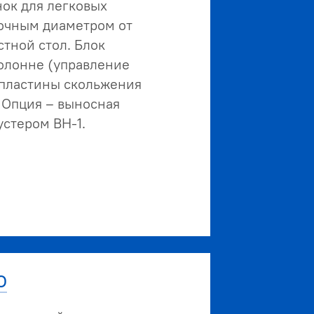
ок для легковых
очным диаметром от
стной стол. Блок
колонне (управление
 пластины скольжения
 Опция – выносная
устером ВН-1.
О