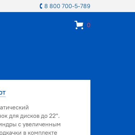
8 800 700-5-789
0
рт
атический
к для дисков до 22".
индры с увеличенным
одкачки в комплекте