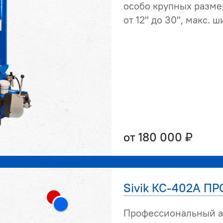
особо крупных разме
от 12" до 30", макс. 
от 180 000 ₽
Sivik КС-402А ПР
Профессиональный а