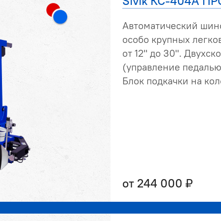
Sivik КС-404А ПР
Автоматический шин
особо крупных легко
от 12" до 30". Двухск
(управление педалью
Блок подкачки на кол
от 244 000 ₽