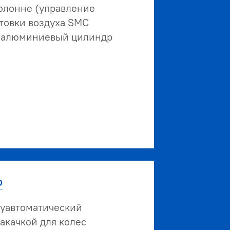
колонне (управление
отовки воздуха SMC
й алюминиевый цилиндр
о
уавтоматический
акачкой для колес