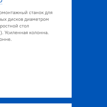
О
омонтажный станок для
вых дисков диаметром
оростной стол
). Усиленная колонна.
онне.