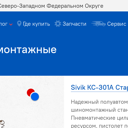
 Северо-Западном Федеральном Округе
лог
Где купить
Запчасти
Сервис
монтажные
Sivik КС-301А Ста
Надежный полуавтом
шиномонтажный стано
Пневматические цил
ресурсом, пистолет п