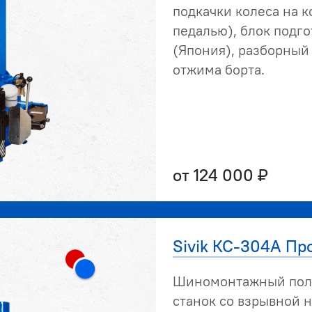
подкачки колеса на 
педалью), блок подг
(Япония), разборны
отжима борта.
от 124 000 ₽
Sivik КС-304А Пр
Шиномонтажный пол
станок со взрывной н