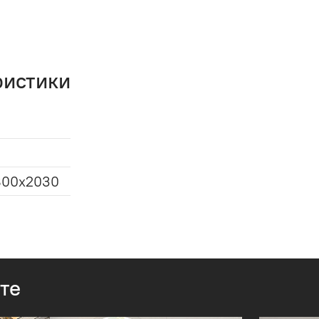
ристики
800x2030
те